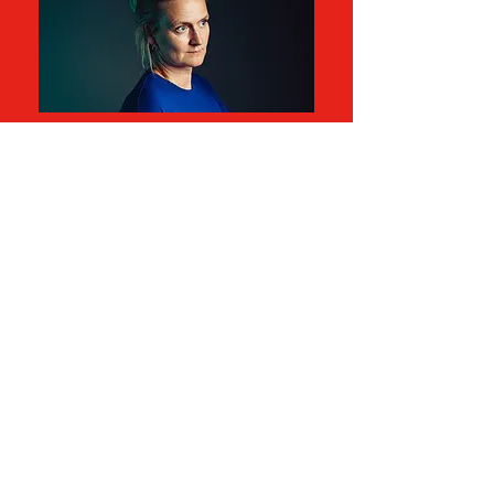
Ruth Joos
Ruth Joos (°1976) is een Vlaamse 
radiopresentatrice uit Dendermonde. Ze 
studeerde Germaanse talen aan de KU 
Leuven en woordkunst aan het 
Conservatorium van Antwerpen. Nadien 
werd ze theaterrecensent bij omroep 
Klara. Verder heeft ze verschillende 
cultuurprogramma’s gepresenteerd voor 
de radio, zoals 
Mekka
 (2003-2007), 
Mezzo 
(2007-2010) en 
Joos
 (2010-2013). 
Daarnaast heeft ze nog de 
nieuwsprogramma’s 
De wereld vandaag
en 
De ochtend
 gepresenteerd, net als 
Brommer op zee
 (VRPO, met Wilfried de 