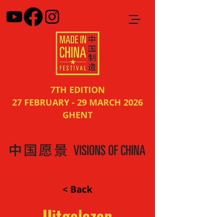
7TH EDITION
27 FEBRUARY - 29 MARCH 2026
GHENT
< Back
Uitgelezen